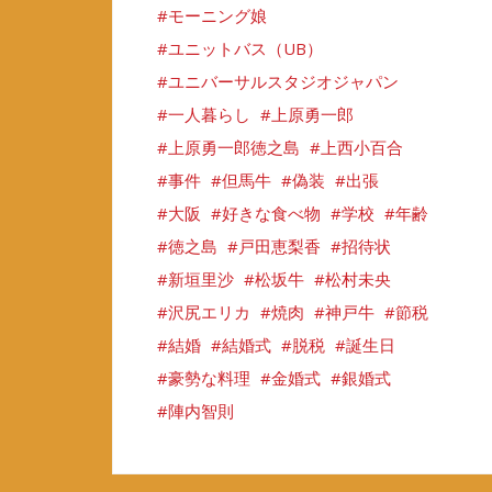
モーニング娘
ユニットバス（UB）
ユニバーサルスタジオジャパン
一人暮らし
上原勇一郎
上原勇一郎徳之島
上西小百合
事件
但馬牛
偽装
出張
大阪
好きな食べ物
学校
年齢
徳之島
戸田恵梨香
招待状
新垣里沙
松坂牛
松村未央
沢尻エリカ
焼肉
神戸牛
節税
結婚
結婚式
脱税
誕生日
豪勢な料理
金婚式
銀婚式
陣内智則