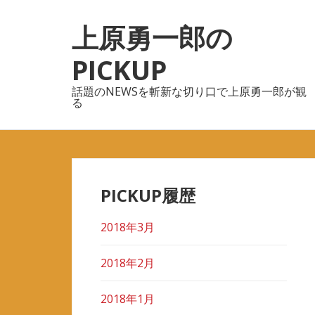
ナ
コ
上原勇一郎の
ビ
ン
ゲ
テ
PICKUP
ー
ン
シ
ツ
話題のNEWSを斬新な切り口で上原勇一郎が観
ョ
へ
る
ン
ス
へ
キ
ス
ッ
キ
プ
PICKUP履歴
ッ
プ
2018年3月
2018年2月
2018年1月