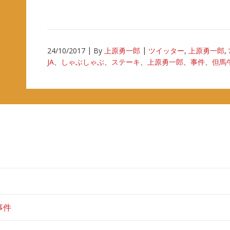
24/10/2017
By
上原勇一郎
ツイッター
,
上原勇一郎
,
JA
、
しゃぶしゃぶ
、
ステーキ
、
上原勇一郎
、
事件
、
但馬
事件