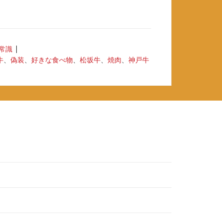
常識
牛
、
偽装
、
好きな食べ物
、
松坂牛
、
焼肉
、
神戸牛