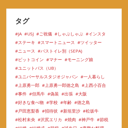
タグ
JA
USJ
ご祝儀
しゃぶしゃぶ
インスタ
ステーキ
スマートニュース
ツイッター
ニュース
バストイレ別（SEPA)
ビットコイン
マナー
モーニング娘
ユニットバス（UB）
ユニバーサルスタジオジャパン
一人暮らし
上原勇一郎
上原勇一郎徳之島
上西小百合
事件
但馬牛
偽装
出張
大阪
好きな食べ物
学校
年齢
徳之島
戸田恵梨香
招待状
新垣里沙
松坂牛
松村未央
沢尻エリカ
焼肉
神戸牛
節税