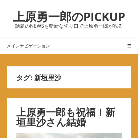
ナ
コ
上原勇一郎のPICKUP
ビ
ン
ゲ
テ
話題のNEWSを斬新な切り口で上原勇一郎が観る
ー
ン
シ
ツ
ョ
へ
メインナビゲーション
ン
ス
へ
キ
ス
ッ
キ
プ
タグ: 新垣里沙
ッ
プ
上原勇一郎も祝福！新
垣里沙さん結婚